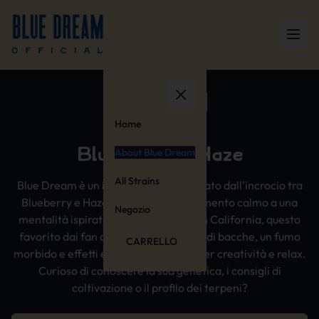
TIMBRO UFFICIALE
EST. 2000s
Home
Blueberry x Haze
About Blue Dream
All Strains
Blue Dream è un ibrido leggendario nato dall’incrocio tra
Blueberry e Haze, che unisce rilassamento calmo a una
Negozio
mentalità ispirata e sollevata. Nato in California, questo
favorito dai fan offre un aroma dolce di bacche, un fumo
CARRELLO
morbido e effetti equilibrati, perfetti per creatività e relax.
Curioso di conoscere la sua genetica, i consigli di
coltivazione o il profilo dei terpeni?