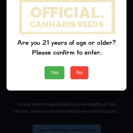
Dolore da lieve a moderato
Depressione e disturbi dell'umore
Are you 21 years of age or older?
Infiammazione
Please confirm to enter.
Mal di testa ed emicrania
Yes
No
Fatica
La sua natura equilibrata lo rende adatto all'uso
diurno, senza eccessiva sedazione o stimolazione.
Learn More About Medical Uses