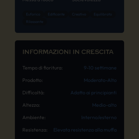
Euforico
Edificante
Creativo
Equilibrato
Rilassante
INFORMAZIONI IN CRESCITA
Tempo di fioritura:
9-10 settimane
Prodotto:
Moderato-Alto
Difficoltà:
Adatto ai principianti
Altezza:
Medio-alto
Ambiente:
Interno/esterno
Resistenza:
Elevata resistenza alla muffa