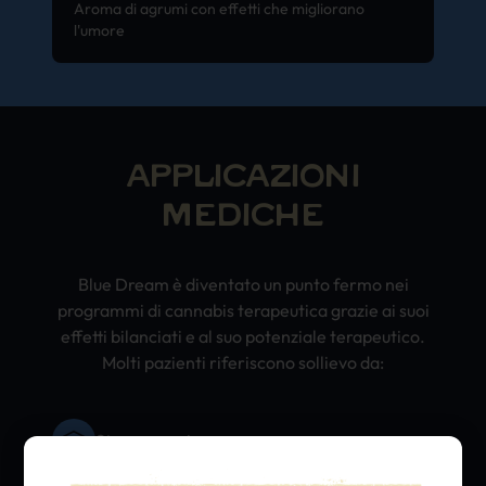
Aroma di agrumi con effetti che migliorano
l'umore
APPLICAZIONI
MEDICHE
Blue Dream è diventato un punto fermo nei
programmi di cannabis terapeutica grazie ai suoi
effetti bilanciati e al suo potenziale terapeutico.
Molti pazienti riferiscono sollievo da:
Stress e ansia